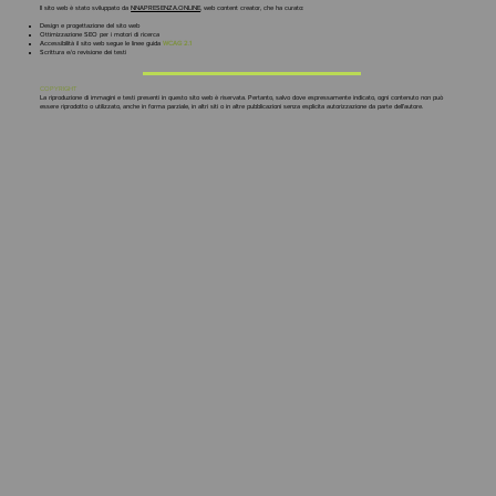
Il sito web è stato sviluppato da
NNAPRESENZA.ONLINE
, web content creator, che ha curato:
Design e progettazione del sito web
Ottimizzazione SEO per i motori di ricerca
Accessibilità il sito web segue le linee guida
WCAG 2.1
Scrittura e/o revisione dei testi
COPYRIGHT
La riproduzione di immagini e testi presenti in questo sito web è riservata. Pertanto, salvo dove espressamente indicato, ogni contenuto non può
essere riprodotto o utilizzato, anche in forma parziale, in altri siti o in altre pubblicazioni senza esplicita autorizzazione da parte dell'autore.